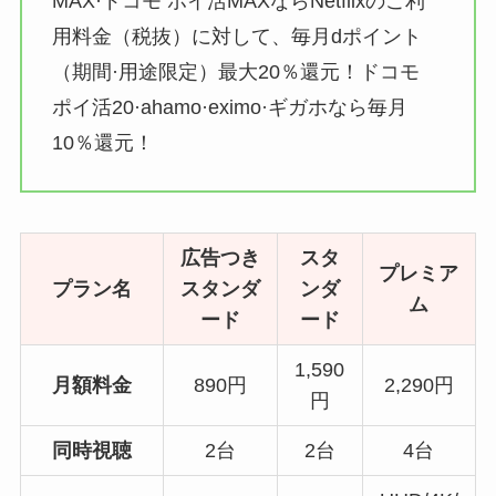
MAX·ドコモ ポイ活MAXならNetflixのご利
用料金（税抜）に対して、毎月dポイント
（期間·用途限定）最大20％還元！ドコモ
ポイ活20·ahamo·eximo·ギガホなら毎月
10％還元！
広告つき
スタ
プレミア
プラン名
スタンダ
ンダ
ム
ード
ード
1,590
月額料金
890円
2,290円
円
同時視聴
2台
2台
4台