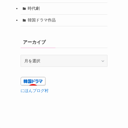
時代劇
韓国ドラマ作品
アーカイブ
ア
ー
カ
イ
ブ
にほんブログ村
人