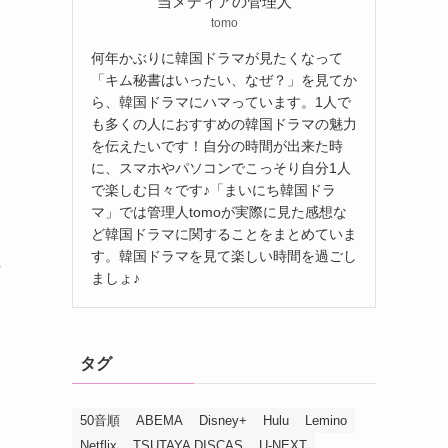
当メディアの管理人
tomo
何年かぶりに韓国ドラマが見たくなって
「キム秘書はいったい、なぜ？」を見てか
ら、韓国ドラマにハマっています。1人で
も多くの人におすすめの韓国ドラマの魅力
を伝えたいです！自分の時間が出来た時
に、スマホやパソコンでこっそり自分1人
で楽しむ日々です♪「まいにち韓国ドラ
マ」では管理人tomoが実際に見た感想な
ど韓国ドラマに関することをまとめていま
す。韓国ドラマを見て楽しい時間を過ごし
？
ましょ♪
力
タグ
50音順
ABEMA
Disney+
Hulu
Lemino
Netflix
TSUTAYA DISCAS
U-NEXT