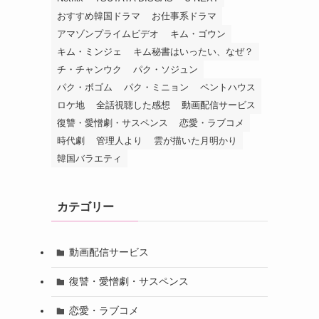
おすすめ韓国ドラマ
お仕事系ドラマ
アマゾンプライムビデオ
キム・ゴウン
キム・ミンジェ
キム秘書はいったい、なぜ？
チ・チャンウク
パク・ソジュン
パク・ボゴム
パク・ミニョン
ペントハウス
ロケ地
全話視聴した感想
動画配信サービス
復讐・愛憎劇・サスペンス
恋愛・ラブコメ
時代劇
管理人より
雲が描いた月明かり
韓国バラエティ
カテゴリー
動画配信サービス
復讐・愛憎劇・サスペンス
恋愛・ラブコメ