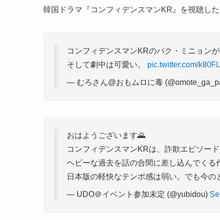
韓国ドラマ『コンフィデンスマンKR』を視聴し
コンフィデンスマンKRのパク・ミニョン
そして劇中は可愛い。
pic.twitter.com/k80
— むろさん@おもムロに毒 (@omote_ga_pa
おはようございます🌄
コンフィデンスマンKRは、詐欺エピソー
ヘビーな過去を話の合間に差し込んでくる
日本版の軽快なテンポ感は弱い。でも今の
— UDO＠イベント参加未定 (@yubidou)
Se