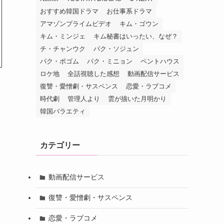
おすすめ韓国ドラマ
お仕事系ドラマ
アマゾンプライムビデオ
キム・ゴウン
キム・ミンジェ
キム秘書はいったい、なぜ？
チ・チャンウク
パク・ソジュン
パク・ボゴム
パク・ミニョン
ペントハウス
ロケ地
全話視聴した感想
動画配信サービス
復讐・愛憎劇・サスペンス
恋愛・ラブコメ
時代劇
管理人より
雲が描いた月明かり
韓国バラエティ
カテゴリー
、
動画配信サービス
復讐・愛憎劇・サスペンス
恋愛・ラブコメ