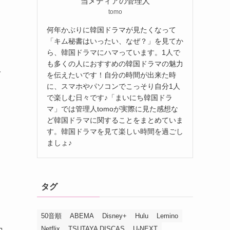
当メディアの管理人
tomo
何年かぶりに韓国ドラマが見たくなって
「キム秘書はいったい、なぜ？」を見てか
ら、韓国ドラマにハマっています。1人で
も多くの人におすすめの韓国ドラマの魅力
取
を伝えたいです！自分の時間が出来た時
に、スマホやパソコンでこっそり自分1人
で楽しむ日々です♪「まいにち韓国ドラ
マ」では管理人tomoが実際に見た感想な
ど韓国ドラマに関することをまとめていま
す。韓国ドラマを見て楽しい時間を過ごし
ましょ♪
タグ
50音順
ABEMA
Disney+
Hulu
Lemino
Netflix
TSUTAYA DISCAS
U-NEXT