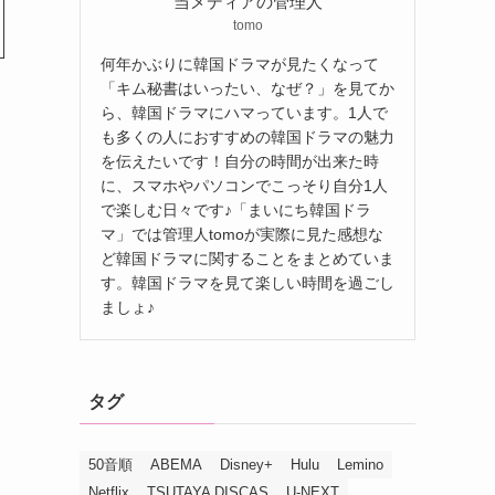
当メディアの管理人
tomo
何年かぶりに韓国ドラマが見たくなって
「キム秘書はいったい、なぜ？」を見てか
ら、韓国ドラマにハマっています。1人で
も多くの人におすすめの韓国ドラマの魅力
を伝えたいです！自分の時間が出来た時
に、スマホやパソコンでこっそり自分1人
で楽しむ日々です♪「まいにち韓国ドラ
マ」では管理人tomoが実際に見た感想な
ど韓国ドラマに関することをまとめていま
す。韓国ドラマを見て楽しい時間を過ごし
ましょ♪
タグ
50音順
ABEMA
Disney+
Hulu
Lemino
Netflix
TSUTAYA DISCAS
U-NEXT