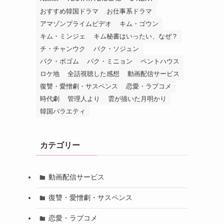
おすすめ韓国ドラマ
お仕事系ドラマ
アマゾンプライムビデオ
キム・ゴウン
キム・ミンジェ
キム秘書はいったい、なぜ？
チ・チャンウク
パク・ソジュン
パク・ボゴム
パク・ミニョン
ペントハウス
ロケ地
全話視聴した感想
動画配信サービス
復讐・愛憎劇・サスペンス
恋愛・ラブコメ
時代劇
管理人より
雲が描いた月明かり
韓国バラエティ
カテゴリー
動画配信サービス
復讐・愛憎劇・サスペンス
恋愛・ラブコメ