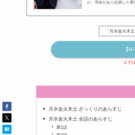
が、理由があり結婚した事
『月水金火木土
【U
まず
月水金火木土 ざっくりのあらすじ
月水金火木土 全話のあらすじ
第1話