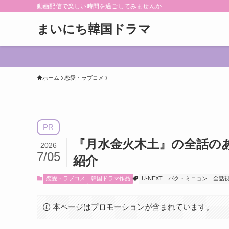
動画配信で楽しい時間を過ごしてみませんか
まいにち韓国ドラマ
ホーム
恋愛・ラブコメ
PR
『月水金火木土』の全話の
2026
7/05
紹介
恋愛・ラブコメ
韓国ドラマ作品
U-NEXT
パク・ミニョン
全話
本ページはプロモーションが含まれています。