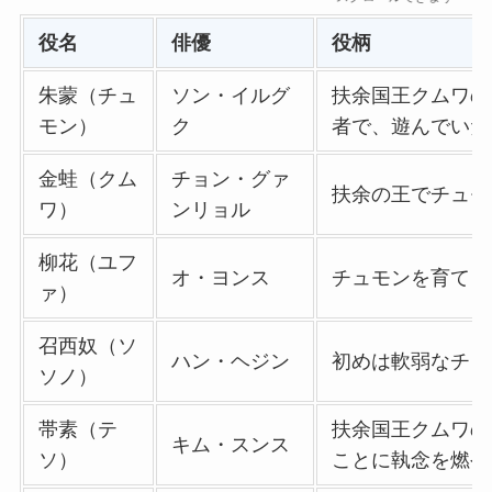
役名
俳優
役柄
朱蒙（チュ
ソン・イルグ
扶余国王クムワの
モン）
ク
者で、遊んでいた
金蛙（クム
チョン・グァ
扶余の王でチュモ
ワ）
ンリョル
柳花（ユフ
オ・ヨンス
チュモンを育てる
ァ）
召西奴（ソ
ハン・ヘジン
初めは軟弱なチュ
ソノ）
帯素（テ
扶余国王クムワの
キム・スンス
ソ）
ことに執念を燃や