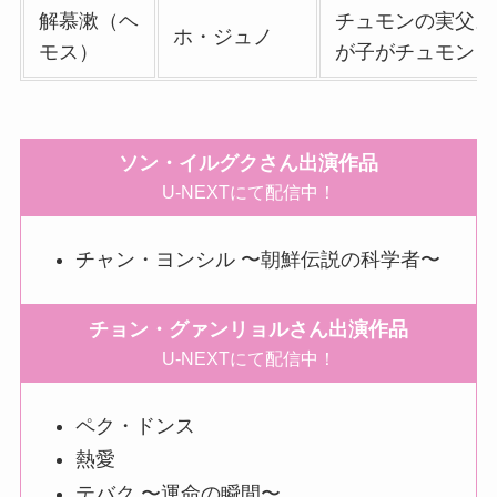
解慕漱（ヘ
チュモンの実父。
ホ・ジュノ
モス）
が子がチュモンと
ソン・イルグクさん出演作品
U-NEXTにて配信中！
チャン・ヨンシル 〜朝鮮伝説の科学者〜
チョン・グァンリョルさん出演作品
U-NEXTにて配信中！
ペク・ドンス
熱愛
テバク 〜運命の瞬間〜