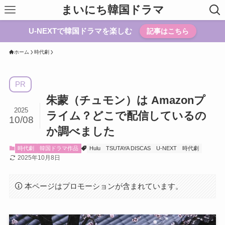
まいにち韓国ドラマ
U-NEXTで韓国ドラマを楽しむ
記事はこちら
ホーム
時代劇
PR
朱蒙（チュモン）は Amazonプ
2025
ライム？どこで配信しているの
10/08
か調べました
時代劇
韓国ドラマ作品
Hulu
TSUTAYA DISCAS
U-NEXT
時代劇
2025年10月8日
本ページはプロモーションが含まれています。