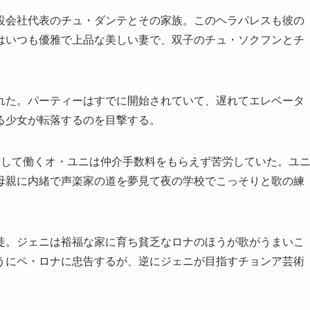
設会社代表のチュ・ダンテとその家族。このヘラパレスも彼の
はいつも優雅で上品な美しい妻で、双子のチュ・ソクフンとチ
れた。パーティーはすでに開始されていて、遅れてエレベータ
る少女が転落するのを目撃する。
として働くオ・ユニは仲介手数料をもらえず苦労していた。ユ
母親に内緒で声楽家の道を夢見て夜の学校でこっそりと歌の練
徒。ジェニは裕福な家に育ち貧乏なロナのほうが歌がうまいこ
うにペ・ロナに忠告するが、逆にジェニが目指すチョンア芸術