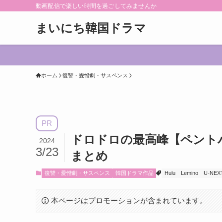
動画配信で楽しい時間を過ごしてみませんか
まいにち韓国ドラマ
ホーム
復讐・愛憎劇・サスペンス
PR
ドロドロの最高峰【ペント
2024
3/23
まとめ
復讐・愛憎劇・サスペンス
韓国ドラマ作品
Hulu
Lemino
U-NEX
本ページはプロモーションが含まれています。