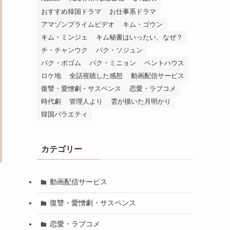
おすすめ韓国ドラマ
お仕事系ドラマ
アマゾンプライムビデオ
キム・ゴウン
キム・ミンジェ
キム秘書はいったい、なぜ？
チ・チャンウク
パク・ソジュン
パク・ボゴム
パク・ミニョン
ペントハウス
ロケ地
全話視聴した感想
動画配信サービス
復讐・愛憎劇・サスペンス
恋愛・ラブコメ
時代劇
管理人より
雲が描いた月明かり
韓国バラエティ
カテゴリー
動画配信サービス
ら
復讐・愛憎劇・サスペンス
恋愛・ラブコメ