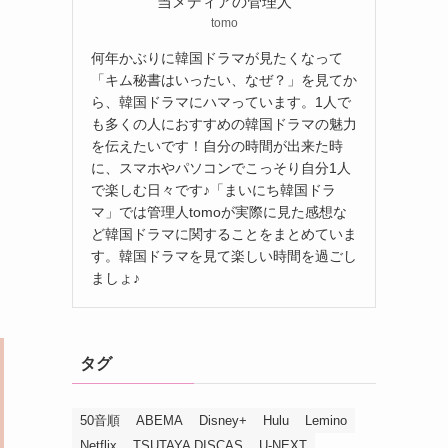
当メディアの管理人
tomo
何年かぶりに韓国ドラマが見たくなって
「キム秘書はいったい、なぜ？」を見てか
ら、韓国ドラマにハマっています。1人で
も多くの人におすすめの韓国ドラマの魅力
を伝えたいです！自分の時間が出来た時
に、スマホやパソコンでこっそり自分1人
で楽しむ日々です♪「まいにち韓国ドラ
マ」では管理人tomoが実際に見た感想な
ど韓国ドラマに関することをまとめていま
す。韓国ドラマを見て楽しい時間を過ごし
ましょ♪
タグ
50音順
ABEMA
Disney+
Hulu
Lemino
Netflix
TSUTAYA DISCAS
U-NEXT