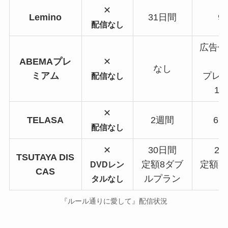
✕
Lemino
31日間
9
配信なし
広告付
ABEMAプレ
✕
なし
ミアム
プレ
配信なし
1,
✕
TELASA
2週間
61
配信なし
✕
30日間
2,
TSUTAYA DIS
定額8ダブ
定額8
DVDレン
CAS
ルプラン
タルなし
『ルール通りに愛して』配信状況