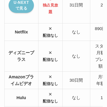
U-NEXT
31日間
2,
独占見放
で見る
題
✕
890円
Netflix
なし
配信なし
スタ
ディズニープ
✕
月額1
なし
ラス
プレ
配信なし
額1,
Amazonプラ
✕
月額
30日間
イムビデオ
年額5
配信なし
✕
Hulu
なし
1,
配信なし