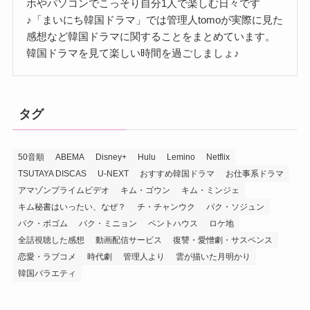
ホやパソコンでこっそり自分1人で楽しむ日々です
♪「まいにち韓国ドラマ」では管理人tomoが実際に見た
感想など韓国ドラマに関することをまとめています。
韓国ドラマを見て楽しい時間を過ごしましょ♪
タグ
50音順
ABEMA
Disney+
Hulu
Lemino
Netflix
TSUTAYA DISCAS
U-NEXT
おすすめ韓国ドラマ
お仕事系ドラマ
アマゾンプライムビデオ
キム・ゴウン
キム・ミンジェ
キム秘書はいったい、なぜ？
チ・チャンウク
パク・ソジュン
パク・ボゴム
パク・ミニョン
ペントハウス
ロケ地
全話視聴した感想
動画配信サービス
復讐・愛憎劇・サスペンス
恋愛・ラブコメ
時代劇
管理人より
雲が描いた月明かり
韓国バラエティ