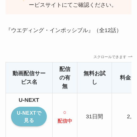
ービスサイトにてご確認ください。
『ウエディング・インポッシブル』（全12話）
スクロールできます
配信
動画配信サー
無料お試
の有
料金（
ビス名
し
無
U-NEXT
○
U-NEXTで
31日間
2,1
見る
配信中