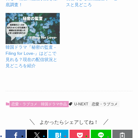
底調査！
スと見どころ
韓国ドラマ『秘密の監査 -
Filing for Love-』はどこで
見れる？現在の配信状況と
見どころを紹介
恋愛・ラブコメ
韓国ドラマ作品
U-NEXT
恋愛・ラブコメ
よかったらシェアしてね！