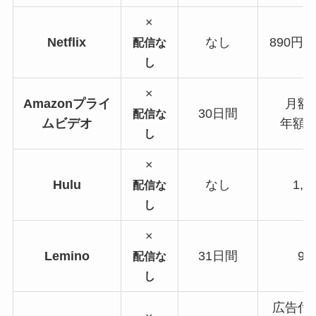
×
Netflix
なし
890円〜
配信な
し
×
Amazonプライ
月額6
30日間
配信な
ムビデオ
年額5,
し
×
Hulu
なし
1,0
配信な
し
×
Lemino
31日間
99
配信な
し
広告付き