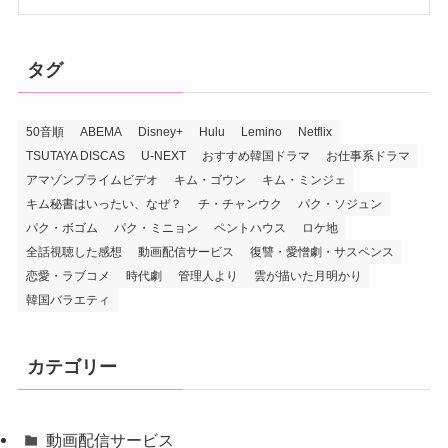
タグ
50音順
ABEMA
Disney+
Hulu
Lemino
Netflix
TSUTAYA DISCAS
U-NEXT
おすすめ韓国ドラマ
お仕事系ドラマ
アマゾンプライムビデオ
キム・ゴウン
キム・ミンジェ
キム秘書はいったい、なぜ？
チ・チャンウク
パク・ソジュン
パク・ボゴム
パク・ミニョン
ペントハウス
ロケ地
全話視聴した感想
動画配信サービス
復讐・愛憎劇・サスペンス
恋愛・ラブコメ
時代劇
管理人より
雲が描いた月明かり
韓国バラエティ
カテゴリー
動画配信サービス