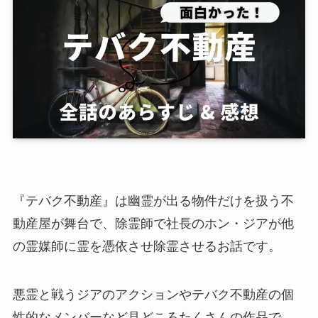
『テバク不動産』は幽霊が出る物件だけを扱う不
動産屋が舞台で、除霊師で社長のホン・ジアが他
の霊媒師に霊を憑依させ除霊させるお話です。
悪霊と戦うジアのアクションやテバク不動産の個
性的なメンバーなど見どころたくさんの作品で