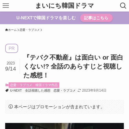
まいにち韓国ドラマ
U-NEXTで韓国ドラマを楽しむ
記事はこちら
ホーム
恋愛・ラブコメ
PR
『テバク不動産』は面白い or 面白
2023
くない!? 全話のあらすじと視聴し
9/14
た感想！
恋愛・ラブコメ
韓国ドラマ作品
2023年9月14日
U-NEXT
全話視聴した感想
恋愛・ラブコメ
本ページはプロモーションが含まれています。