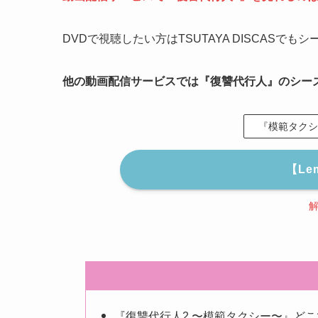
DVDで視聴したい方はTSUTAYA DISCASで
他の動画配信サービスでは『復讐代行人』のシー
『模範タクシ
【Le
『復讐代行人2 〜模範タクシー〜』どこで見