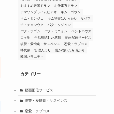
おすすめ韓国ドラマ
お仕事系ドラマ
アマゾンプライムビデオ
キム・ゴウン
キム・ミンジェ
キム秘書はいったい、なぜ？
チ・チャンウク
パク・ソジュン
パク・ボゴム
パク・ミニョン
ペントハウス
ロケ地
全話視聴した感想
動画配信サービス
復讐・愛憎劇・サスペンス
恋愛・ラブコメ
時代劇
管理人より
雲が描いた月明かり
韓国バラエティ
カテゴリー
動画配信サービス
復讐・愛憎劇・サスペンス
恋愛・ラブコメ