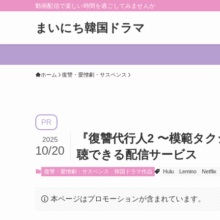
動画配信で楽しい時間を過ごしてみませんか
まいにち韓国ドラマ
ホーム
復讐・愛憎劇・サスペンス
PR
『復讐代行人2 〜模範タ
2025
10/20
聴できる配信サービス
復讐・愛憎劇・サスペンス
韓国ドラマ作品
Hulu
Lemino
Netflix
本ページはプロモーションが含まれています。