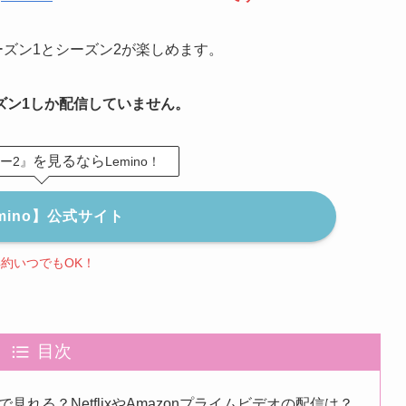
もシーズン1とシーズン2が楽しめます。
ズン1しか配信していません。
を見るなら
ー2』
Lemino！
mino】公式サイト
解約いつでもOK！
目次
れる？NetflixやAmazonプライムビデオの配信は？