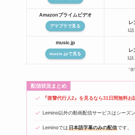
Amazonプライムビデオ
レ
アマプラで見る
1話
music.jp
レ
music.jpで見る
1話
『復
配信状況まとめ
『復讐代行人2』を見るなら31日間無料お
Lemino以外の動画配信サービスはシー
Leminoでは
日本語字幕のみの配信
です。