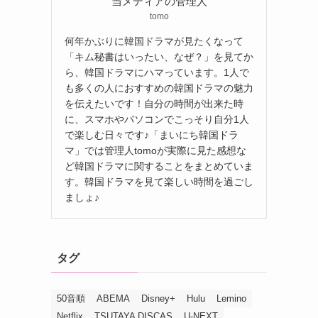
当メディアの管理人
tomo
何年かぶりに韓国ドラマが見たくなって
「キム秘書はいったい、なぜ？」を見てか
ら、韓国ドラマにハマっています。1人で
も多くの人におすすめの韓国ドラマの魅力
を伝えたいです！自分の時間が出来た時
に、スマホやパソコンでこっそり自分1人
で楽しむ日々です♪「まいにち韓国ドラ
マ」では管理人tomoが実際に見た感想な
ど韓国ドラマに関することをまとめていま
す。韓国ドラマを見て楽しい時間を過ごし
ましょ♪
タグ
50音順
ABEMA
Disney+
Hulu
Lemino
Netflix
TSUTAYA DISCAS
U-NEXT