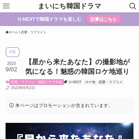
まいにち韓国ドラマ
U-NEXTで韓国ドラマを楽しむ
記事はこちら
ホーム
恋愛・ラブコメ
PR
【星から来たあなた】の撮影地が
2023
9/02
気になる！魅惑の韓国ロケ地巡り
恋愛・ラブコメ
韓国ドラマ作品
U-NEXT
ロケ地
恋愛・ラブコメ
2023年9月2日
本ページはプロモーションが含まれています。