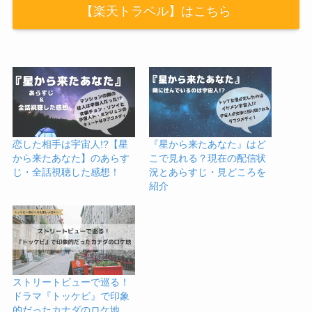
【楽天トラベル】はこちら
恋した相手は宇宙人!?【星
『星から来たあなた』はど
から来たあなた】のあらす
こで見れる？現在の配信状
じ・全話視聴した感想！
況とあらすじ・見どころを
紹介
ストリートビューで巡る！
ドラマ『トッケビ』で印象
的だったカナダのロケ地