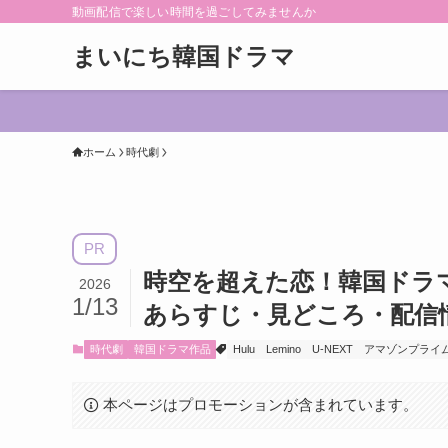
動画配信で楽しい時間を過ごしてみませんか
まいにち韓国ドラマ
ホーム
時代劇
PR
時空を超えた恋！韓国ドラ
2026
1/13
あらすじ・見どころ・配信
時代劇
韓国ドラマ作品
Hulu
Lemino
U-NEXT
アマゾンプライ
本ページはプロモーションが含まれています。