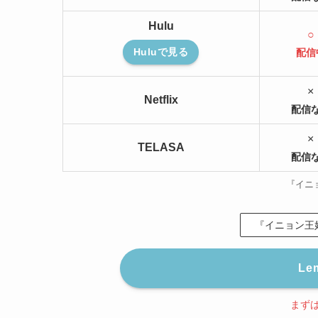
Hulu
○
Huluで見る
配信
×
Netflix
配信
×
TELASA
配信
『イニ
『イニョン王妃
Le
まず