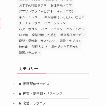
おすすめ韓国ドラマ
お仕事系ドラマ
アマゾンプライムビデオ
キム・ゴウン
キム・ミンジェ
キム秘書はいったい、なぜ？
チ・チャンウク
パク・ソジュン
パク・ボゴム
パク・ミニョン
ペントハウス
ロケ地
全話視聴した感想
動画配信サービス
復讐・愛憎劇・サスペンス
恋愛・ラブコメ
時代劇
管理人より
雲が描いた月明かり
韓国バラエティ
カテゴリー
動画配信サービス
復讐・愛憎劇・サスペンス
恋愛・ラブコメ