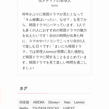
当メディアの管理人
tomo
何年かぶりに韓国ドラマが見たくなって
「キム秘書はいったい、なぜ？」を見てか
ら、韓国ドラマにハマっています。1人で
も多くの人におすすめの韓国ドラマの魅力
を伝えたいです！自分の時間が出来た時
に、スマホやパソコンでこっそり自分1人
で楽しむ日々です♪「まいにち韓国ドラ
マ」では管理人tomoが実際に見た感想な
ど韓国ドラマに関することをまとめていま
す。韓国ドラマを見て楽しい時間を過ごし
ましょ♪
タグ
50音順
ABEMA
Disney+
Hulu
Lemino
Netflix
TSUTAYA DISCAS
U-NEXT