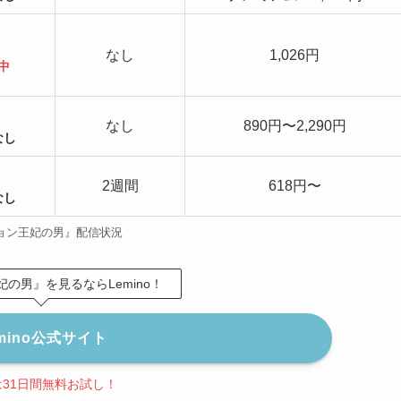
なし
1,026円
中
なし
890円〜2,290円
なし
2週間
618円〜
なし
ョン王妃の男』配信状況
の男』を見るならLemino！
mino公式サイト
は31日間無料お試し！