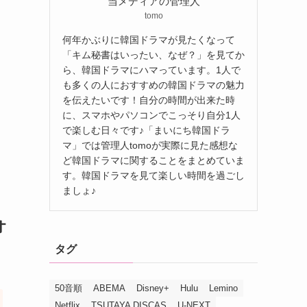
当メディアの管理人
tomo
何年かぶりに韓国ドラマが見たくなって
「キム秘書はいったい、なぜ？」を見てか
ら、韓国ドラマにハマっています。1人で
も多くの人におすすめの韓国ドラマの魅力
を伝えたいです！自分の時間が出来た時
に、スマホやパソコンでこっそり自分1人
で楽しむ日々です♪「まいにち韓国ドラ
マ」では管理人tomoが実際に見た感想な
ど韓国ドラマに関することをまとめていま
す。韓国ドラマを見て楽しい時間を過ごし
ましょ♪
オ
タグ
50音順
ABEMA
Disney+
Hulu
Lemino
Netflix
TSUTAYA DISCAS
U-NEXT