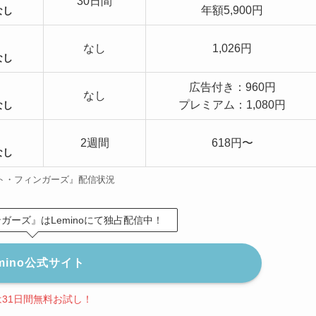
30日間
年額5,900円
なし
なし
1,026円
なし
広告付き：960円
なし
プレミアム：1,080円
なし
2週間
618円〜
なし
ト・フィンガーズ』配信状況
ガーズ』はLeminoにて独占配信中！
mino公式サイト
は31日間無料お試し！