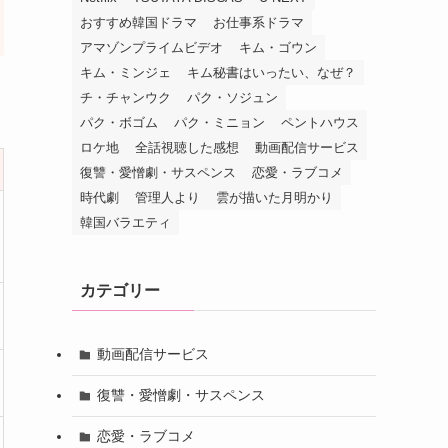
おすすめ韓国ドラマ
お仕事系ドラマ
アマゾンプライムビデオ
キム・ゴウン
キム・ミンジェ
キム秘書はいったい、なぜ？
チ・チャンウク
パク・ソジュン
パク・ボゴム
パク・ミニョン
ペントハウス
ロケ地
全話視聴した感想
動画配信サービス
復讐・愛憎劇・サスペンス
恋愛・ラブコメ
時代劇
管理人より
雲が描いた月明かり
韓国バラエティ
カテゴリー
動画配信サービス
復讐・愛憎劇・サスペンス
恋愛・ラブコメ