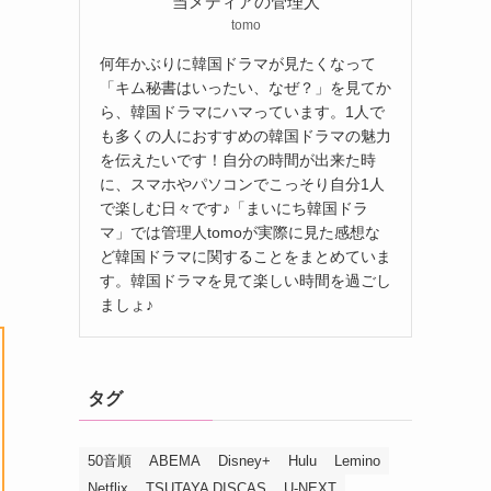
当メディアの管理人
tomo
何年かぶりに韓国ドラマが見たくなって
「キム秘書はいったい、なぜ？」を見てか
ら、韓国ドラマにハマっています。1人で
も多くの人におすすめの韓国ドラマの魅力
を伝えたいです！自分の時間が出来た時
に、スマホやパソコンでこっそり自分1人
で楽しむ日々です♪「まいにち韓国ドラ
マ」では管理人tomoが実際に見た感想な
ど韓国ドラマに関することをまとめていま
す。韓国ドラマを見て楽しい時間を過ごし
ましょ♪
タグ
50音順
ABEMA
Disney+
Hulu
Lemino
Netflix
TSUTAYA DISCAS
U-NEXT