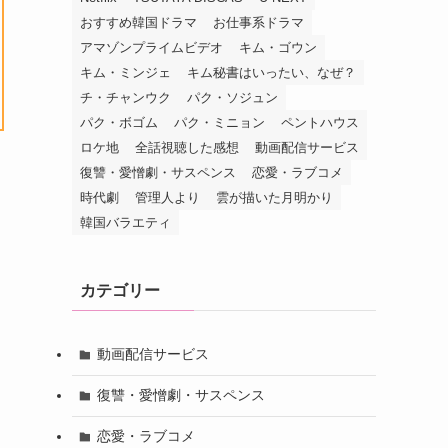
おすすめ韓国ドラマ
お仕事系ドラマ
アマゾンプライムビデオ
キム・ゴウン
キム・ミンジェ
キム秘書はいったい、なぜ？
チ・チャンウク
パク・ソジュン
パク・ボゴム
パク・ミニョン
ペントハウス
ロケ地
全話視聴した感想
動画配信サービス
復讐・愛憎劇・サスペンス
恋愛・ラブコメ
時代劇
管理人より
雲が描いた月明かり
韓国バラエティ
カテゴリー
動画配信サービス
復讐・愛憎劇・サスペンス
恋愛・ラブコメ